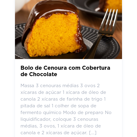
Bolo de Cenoura com Cobertura
de Chocolate
Massa 3 cenouras médias 3 ovos 2
xícaras de açúcar 1 xícara de óleo de
canola 2 xícaras de farinha de trigo 1
pitada de sal 1 colher de sopa de
fermento químico Modo de preparo No
liquidificador, coloque 3 cenouras
médias, 3 ovos, 1 xícara de óleo de
canola e 2 xícaras de açúcar. […]