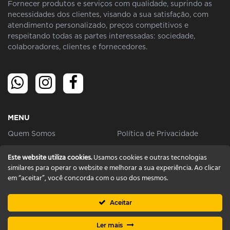
Fornecer produtos e serviços com qualidade, suprindo as
necessidades dos clientes, visando a sua satisfação, com
atendimento personalizado, preços competitivos e
respeitando todas as partes interessadas: sociedade,
colaboradores, clientes e fornecedores.
MENU
Quem Somos
Política de Privacidade
Ofertas
Contato
Este website utiliza cookies.
Usamos cookies e outras tecnologias
similares para operar o website e melhorar a sua experiência. Ao clicar
Cartão
Receitas
em “aceitar”, você concorda com o uso dos mesmos.
Aceitar
© 2022- Todos os Direitos Reservados | Feito com
Ler mais
por
Sites para Mercados